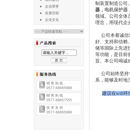
制装置制造公司
企业荣誉
器
，电机保护器
发展历程
领域。公司全体
企业文化
理念，用现代企
公司本着诚信双
好、支持和信赖
储等国际上先进技
等功能，是目前
旨。本公司竭诚
公司始终坚持“
系，能够及时地
销 售 热 线
0577-68665988
建议在wifi
销 售 热 线
0577-68657555
技 术 支 持
0577-68665988